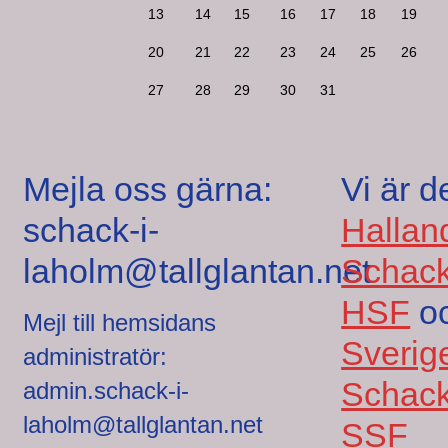
13
14
15
16
17
18
19
20
21
22
23
24
25
26
27
28
29
30
31
Mejla oss gärna:
Vi är d
schack-i-
Hallan
laholm@tallglantan.net
Schack
HSF
o
Mejl till hemsidans
Sverig
administratör:
Schack
admin.schack-i-
laholm@tallglantan.net
SSF