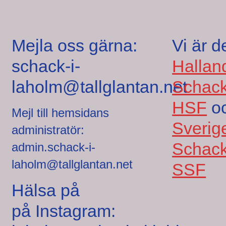
Mejla oss gärna:
Vi är d
schack-i-
Hallan
laholm@tallglantan.net
Schack
HSF
o
Mejl till hemsidans
Sverig
administratör:
Schack
admin.schack-i-
laholm@tallglantan.net
SSF
Hälsa på
på Instagram: