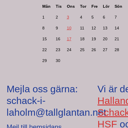
Mån
Tis
Ons
Tor
Fre
Lör
Sön
1
2
3
4
5
6
7
8
9
10
11
12
13
14
15
16
17
18
19
20
21
22
23
24
25
26
27
28
29
30
Mejla oss gärna:
Vi är d
schack-i-
Hallan
laholm@tallglantan.net
Schack
HSF
o
Mejl till hemsidans