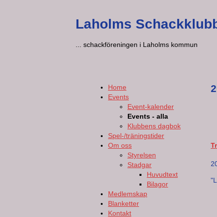
Laholms Schackklub
... schackföreningen i Laholms kommun
2
Home
Events
Event-kalender
Events - alla
Klubbens dagbok
Spel-/träningstider
Om oss
T
Styrelsen
2
Stadgar
Huvudtext
"
Bilagor
Medlemskap
Blanketter
Kontakt