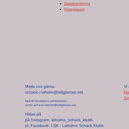
Datahantering
Impressum
Mejla oss gärna:
Vi 
schack-i-laholm@tallglantan.net
Ha
Sv
Mejl till hemsidans administratör:
admin.schack-i-laholm@tallglantan.net
Hälsa på
på Instagram: laholms_schack_klubb
el. Facebook: LSK - Laholms Schack Klubb