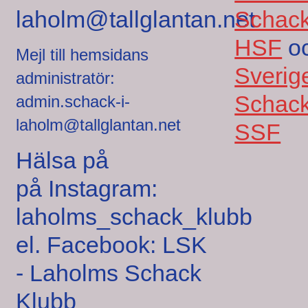
laholm@tallglantan.net
Schack
HSF
o
Mejl till hemsidans
Sverig
administratör:
Schack
admin.schack-i-
laholm@tallglantan.net
SSF
Hälsa på
på Instagram:
laholms_schack_klubb
el. Facebook: LSK
- Laholms Schack
Klubb