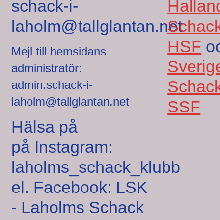
schack-i-
Hallan
laholm@tallglantan.net
Schack
HSF
o
Mejl till hemsidans
Sverig
administratör:
Schack
admin.schack-i-
laholm@tallglantan.net
SSF
Hälsa på
på Instagram:
laholms_schack_klubb
el. Facebook: LSK
- Laholms Schack