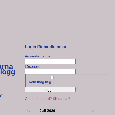
Login för medlemmar
Användarnamn
arna
Lösenord
glögg
Kom ihåg mig
Logga in
r".
Glömt lösenord? Klicka här!
<
Juli 2026
>