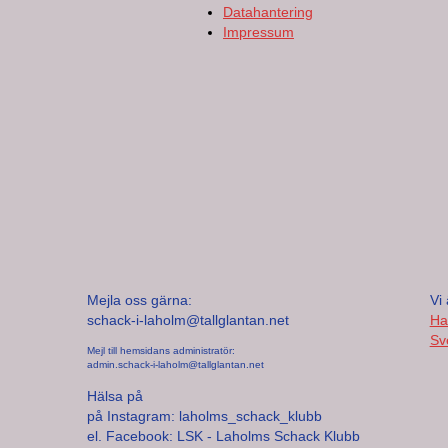
Datahantering
Impressum
Mejla oss gärna:
Vi 
schack-i-laholm@tallglantan.net
Ha
Sv
Mejl till hemsidans administratör:
admin.schack-i-laholm@tallglantan.net
Hälsa på
på Instagram: laholms_schack_klubb
el. Facebook: LSK - Laholms Schack Klubb