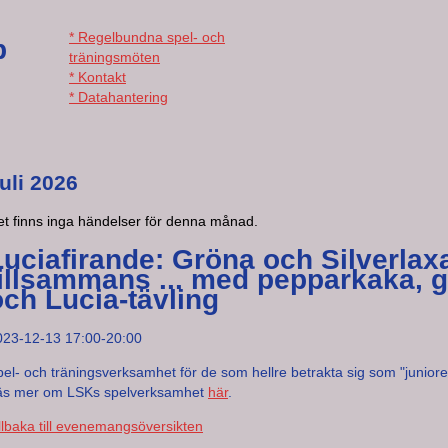
* Regelbundna spel- och
b
träningsmöten
* Kontakt
* Datahantering
uli 2026
et finns inga händelser för denna månad.
Luciafirande: Gröna och Silverlax
tillsammans ... med pepparkaka, 
och Lucia-tävling
023-12-13 17:00-20:00
el- och träningsverksamhet för de som hellre betrakta sig som "juniore
äs mer om LSKs spelverksamhet
här
.
llbaka till evenemangsöversikten