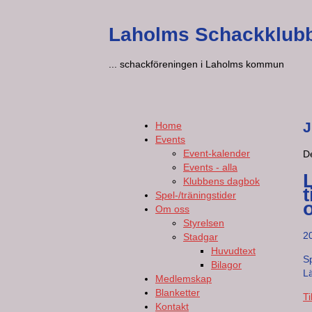
Laholms Schackklub
... schackföreningen i Laholms kommun
J
Home
Events
Event-kalender
D
Events - alla
Klubbens dagbok
Spel-/träningstider
Om oss
Styrelsen
2
Stadgar
Huvudtext
Sp
Bilagor
L
Medlemskap
Blanketter
Ti
Kontakt