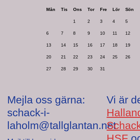
Mån
Tis
Ons
Tor
Fre
Lör
Sön
1
2
3
4
5
6
7
8
9
10
11
12
13
14
15
16
17
18
19
20
21
22
23
24
25
26
27
28
29
30
31
Mejla oss gärna:
Vi är d
schack-i-
Hallan
laholm@tallglantan.net
Schack
HSF
o