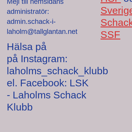
Mejl till hemsidans
Sverig
administratör:
Schack
admin.schack-i-
laholm@tallglantan.net
SSF
Hälsa på
på Instagram:
laholms_schack_klubb
el. Facebook: LSK
- Laholms Schack
Klubb