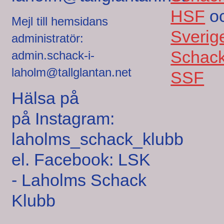
HSF
o
Mejl till hemsidans
Sverig
administratör:
Schack
admin.schack-i-
laholm@tallglantan.net
SSF
Hälsa på
på Instagram:
laholms_schack_klubb
el. Facebook: LSK
- Laholms Schack
Klubb