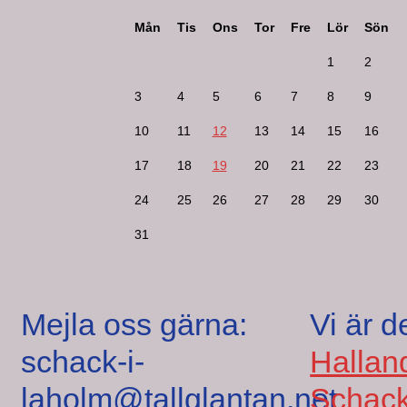
Mån
Tis
Ons
Tor
Fre
Lör
Sön
1
2
3
4
5
6
7
8
9
10
11
12
13
14
15
16
17
18
19
20
21
22
23
24
25
26
27
28
29
30
31
Mejla oss gärna:
Vi är d
schack-i-
Hallan
laholm@tallglantan.net
Schack