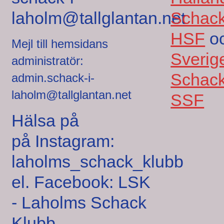
laholm@tallglantan.net
Schack
HSF
o
Mejl till hemsidans
Sverig
administratör:
Schack
admin.schack-i-
laholm@tallglantan.net
SSF
Hälsa på
på Instagram:
laholms_schack_klubb
el. Facebook: LSK
- Laholms Schack
Klubb