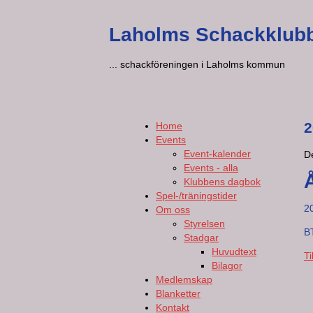
Laholms Schackklub
... schackföreningen i Laholms kommun
2
Home
Events
Event-kalender
De
Events - alla
Klubbens dagbok
Spel-/träningstider
2
Om oss
Styrelsen
B
Stadgar
Huvudtext
Ti
Bilagor
Medlemskap
Blanketter
Kontakt