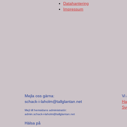
Datahantering
Impressum
Mejla oss gärna:
Vi 
schack-i-laholm@tallglantan.net
Ha
Sv
Mejl till hemsidans administratör:
admin.schack-i-laholm@tallglantan.net
Hälsa på