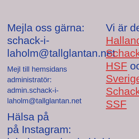
Mejla oss gärna:
Vi är d
schack-i-
Hallan
laholm@tallglantan.net
Schack
HSF
o
Mejl till hemsidans
Sverig
administratör:
Schack
admin.schack-i-
laholm@tallglantan.net
SSF
Hälsa på
på Instagram: