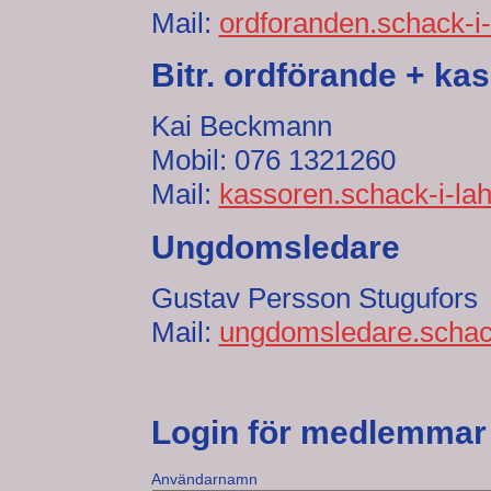
Mail:
ordforanden.schack-i-
Bitr. ordförande + ka
Kai Beckmann
Mobil: 076 1321260
Mail:
kassoren.schack-i-la
Ungdomsledare
Gustav Persson Stugufors
Mail:
ungdomsledare.schack
Login för medlemmar
Användarnamn